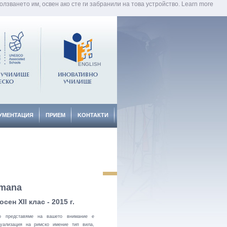
лзването им, освен ако сте ги забранили на това устройство.
Learn more
ENGLISH
УМЕНТАЦИЯ
ПРИЕМ
KОНТАКТИ
omana
сен XII клас - 2015 г.
то представяме на вашето внимание е
зуализация на римско имение тип вила,