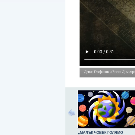
Денис Стефанов и Росен Димитров
„МАЛЪК ЧОВЕК ГОЛЯМО