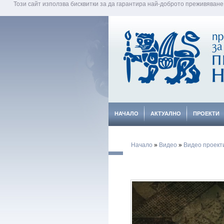
Този сайт използва бисквитки за да гарантира най-доброто преживяване
НАЧАЛО
АКТУАЛНО
ПРОЕКТИ
Начало
»
Видео
»
Видео проект