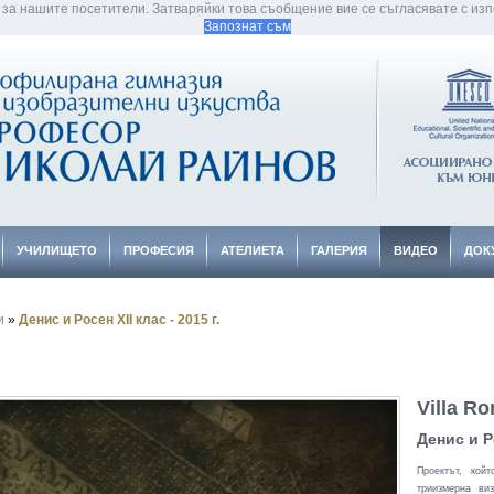
 за нашите посетители. Затваряйки това съобщение вие се съгласявате с изпо
Запознат съм
УЧИЛИЩЕТО
ПРОФЕСИЯ
АТЕЛИЕТА
ГАЛЕРИЯ
ВИДЕО
ДОК
и
»
Денис и Росен XII клас - 2015 г.
Villa R
Денис и Ро
Проектът, кой
триизмерна ви