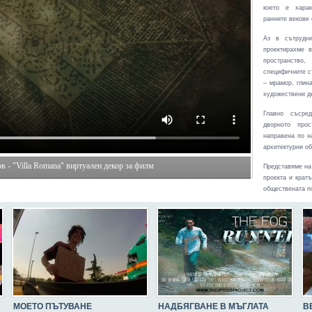
което е харак
ранните векове 
Аз в сътрудн
проектирахме 
пространство
специфичните с
– мрамор, глина
художествени д
Главно съсре
дворното про
направена по н
архитектурни о
 - "Villa Romana" виртуален декор за филм
Представяме на
проекта и крат
обществената п
МОЕТО ПЪТУВАНЕ
НАДБЯГВАНЕ В МЪГЛАТА
В