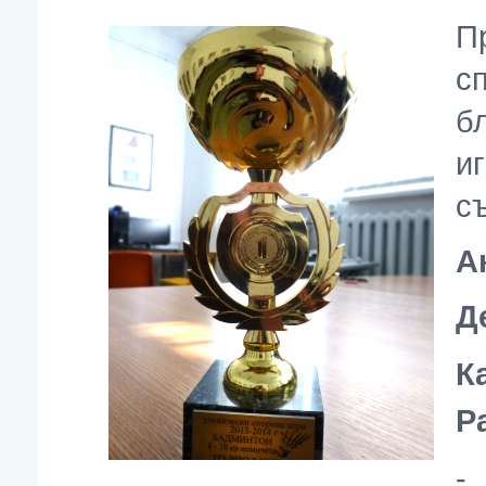
П
с
б
и
с
А
Д
К
Р
-