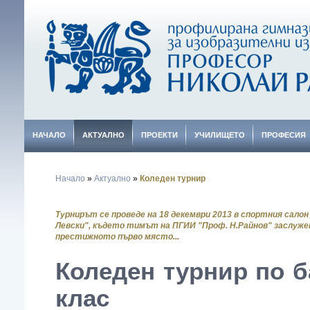
НАЧАЛО
АКТУАЛНО
ПРОЕКТИ
УЧИЛИЩЕТО
ПРОФЕСИЯ
Начало
»
Актуално
»
Коледен турнир
Турнирът се проведе на 18 декември 2013 в спортния салон
Левски", където тимът на ПГИИ "Проф. Н.Райнов" заслуже
престижното първо място...
Коледен турнир по б
клас