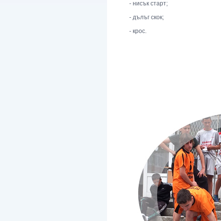
- нисък старт;
- дълъг скок;
- крос.