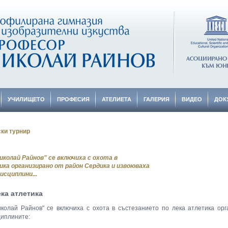
УЧИЛИЩЕТО
ПРОФЕСИЯ
АТЕЛИЕТА
ГАЛЕРИЯ
ВИДЕО
ДОК
ки турнир
колай Райнов" се включиха с охота в
ка организирано от район Сердика и извоюваха
сциплини...
ка атлетика
олай Райнов" се включиха с охота в състезанието по лека атлетика ор
циплините: