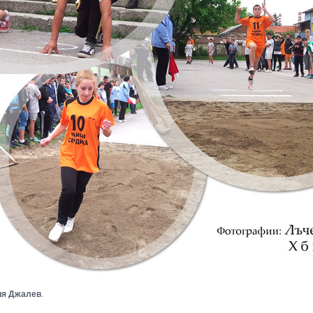
ия Джалев
.