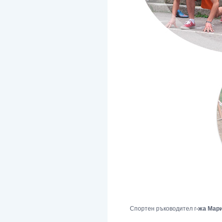
Спортен ръководител г
-жа Мар