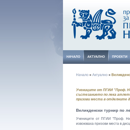
НАЧАЛО
АКТУАЛНО
ПРОЕКТИ
Начало
»
Актуално
»
Великденс
Учениците от ПГИИ "Проф. Ни
състезанието по лека атлети
призови места в отделните ди
Великденски турнир по ле
Учениците от ПГИИ "Проф. Ник
извоюваха призови места в
дис