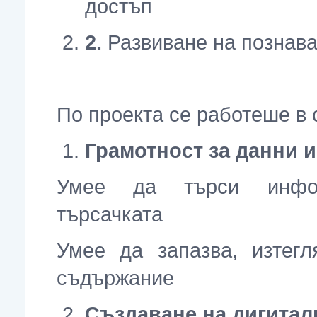
достъп
2
.
Развиване на познава
По проекта се работеше в 
Грамотност за данни 
Умее да търси инфор
търсачката
Умее да запазва, изтег
съдържание
Създаване на дигита