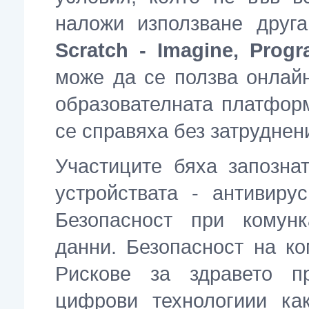
наложи използване друг
Scratch - Imagine, Progr
може да се ползва онлайн
образователната платформ
се справяха без затруднени
Участиците бяха запозна
устройствата - антивиру
Безопасност при комун
данни. Безопасност на к
Рискове за здравето п
цифрови технологиии ка