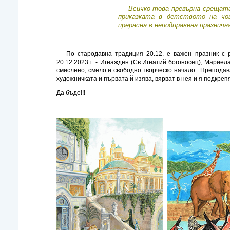
Всичко това превърна срещата 
приказката в детството на чо
прерасна в неподправена празничн
По стародавна традиция 20.12. е важен празник с ри
20.12.2023 г. - Игнажден (Св.Игнатий богоносец), Мариел
смислено, смело и свободно творческо начало. Препода
художничката и първата й изява, вярват в нея и я подкреп
Да бъде!!!