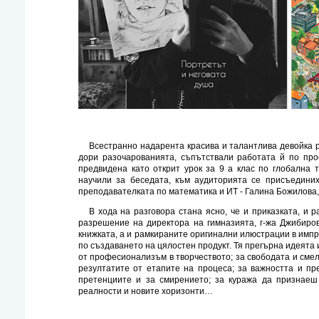
Всестранно надарента красива и талантлива девойка ра
дори разочарованията, съпътствали работата й по про
предвидена като открит урок за 9 а клас по глобална 
научили за беседата, към аудиторията се присъединих
преподавателката по математика и ИТ - Галина Божилова,
В хода на разговора стана ясно, че и приказката, и р
разрешение на директора на гимназията, г-жа Джибиро
книжката, а и рамкираните оригинални илюстрации в имп
по създаването на цялостен продукт. Тя прегърна идеята 
от професионализъм в творчеството; за свободата и сме
резултатите от етапите на процеса; за важността и пр
претенциите и за смирението; за куража да признаеш
реалности и новите хоризонти…