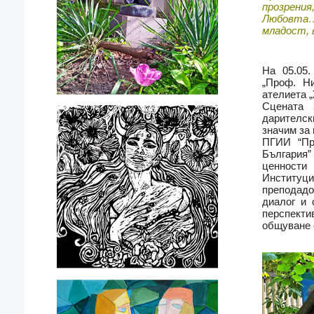
прозрени
Любовта…
младост, 
На 05.05.
„Проф. Ни
ателиета „
Сцената 
дарителск
значим за 
ПГИИ “Пр
България
ценности
Институци
преподадо
диалог и 
перспект
общуване 