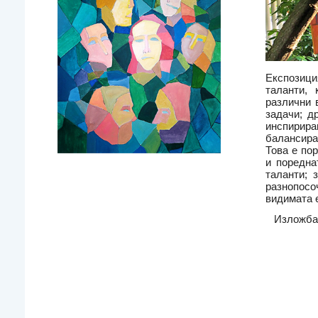
Експозици
таланти, 
различни 
задачи; д
инспирира
балансира
Това е по
и поредна
таланти; 
разнопосоч
видимата 
Изложбат