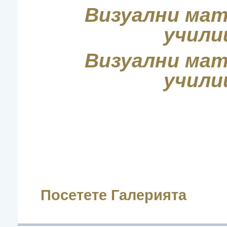
Визуални ма
учили
Визуални ма
учили
Посетете Галерията