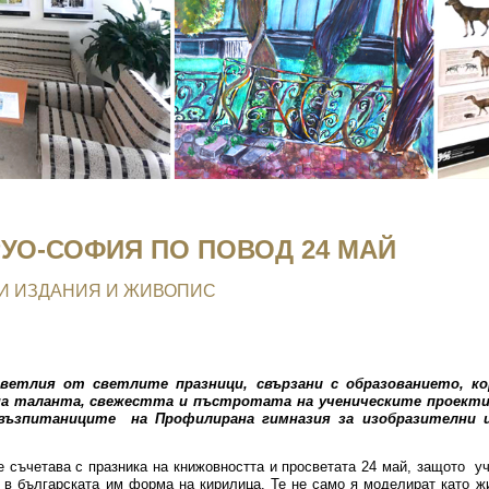
УО-СОФИЯ ПО ПОВОД 24 МАЙ
И ИЗДАНИЯ И ЖИВОПИС
светлия от светлите празници, свързани с образованието, 
 на таланта, свежестта и пъстротата на ученическите проекти
възпитаниците на Профилирана гимназия за изобразителни и
съчетава с празника на книжовността и просветата 24 май, защото 
 в българската им форма на кирилица. Те не само я моделират като ж