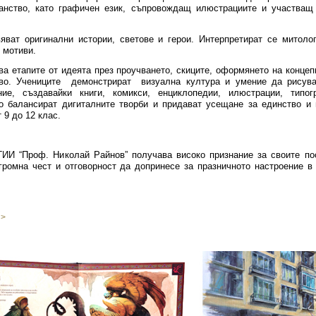
ранство, като графичен език, съпровождащ илюстрациите и участващ
яват оригинални истории, светове и герои. Интерпретират се митоло
 мотиви.
етапите от идеята през проучването, скиците, оформянето на концеп
во. Учениците демонстрират визуална култура и умение да рисува
ние, създавайки книги, комикси, енциклопедии, илюстрации, 
 балансират дигиталните творби и придават усещане за единство и 
 9 до 12 клас.
“Проф. Николай Райнов” получава високо признание за своите пос
огромна чест и отговорност да допринесе за празничното настроение в
 >