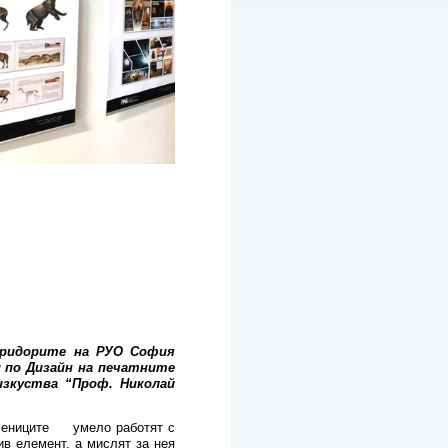
коридорите на РУО София
 по Дизайн на печатните
зкуства “Проф. Николай
учениците умело работят с
ив елемент, а мислят за нея