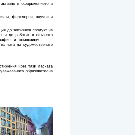
 активно в оформлението и
гични, фолклорни, научни и
ция до завършен продукт на
т и да работят в осъзнато
типография и композиция.
пълнота на художествените
тижения чрез тази ласкава
 уважаваната образователна