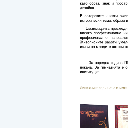
като образ, знак и прост
дизайна.
В авторските книжки ожив
исторически теми, образи и
Експозицията проследява 
високо професионално ни
професионално направле
Живописните работи умело
изяви на младите автори от
За поредна година ПГИИ 
покана. За гимназията е 
институция
Линк към галерия със снимки