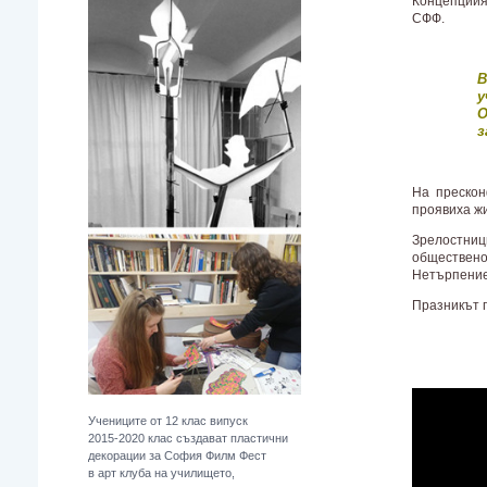
Концепциия
СФФ.
В
у
О
з
На прескон
проявиха ж
Зрелостниц
обществен
Нетърпение
Празникът 
Учениците от 12 клас випуск
2015-2020 клас създават пластични
декорации за София Филм Фест
в арт клуба на училището,