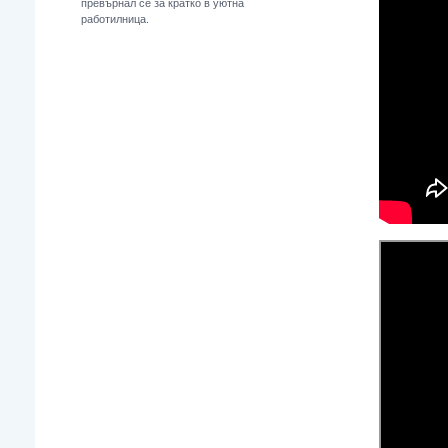
превърнал
се за кратко в уютна
работилница.