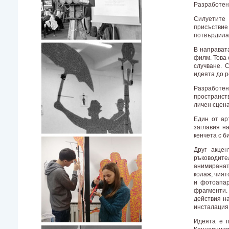
Разработени
Силуетите 
присъствие
потвърдилат
В направат
филм. Това 
случване. 
идеята до 
Разработен
пространств
личен сцен
Един от ар
заглавия н
кенчета с б
Друг акце
ръководите
анимиранат
колаж, чият
и фотоапар
фрагменти. 
действия на
инсталация
Идеята е п