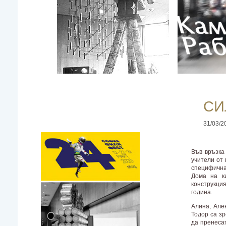
СИЛ
31/03/20
Във връзка
учители от 
специфична
Дома на к
конструкци
година.
Алина, Але
Тодор са з
да пренесат