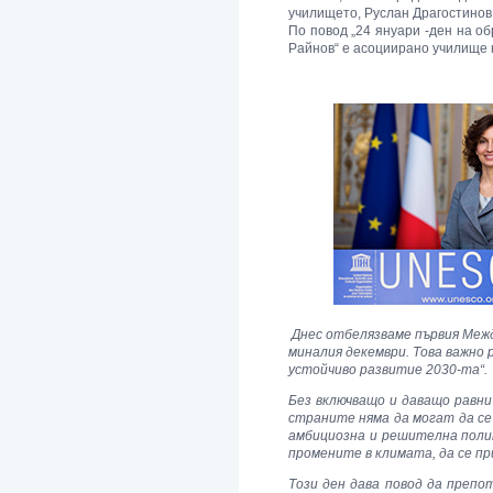
училището, Руслан Драгостинов 
По повод „24 януари -ден на 
Райнов“ е асоциирано училище
Днес отбелязваме първия Меж
миналия декември. Това важно 
устойчиво развитие 2030-та“.
Без включващо и даващо равни
страните няма да могат да се
амбициозна и решителна поли
промените в климата, да се п
Този ден дава повод да препо