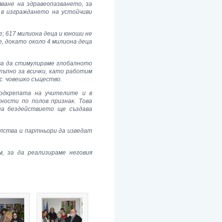
ване на здравеопазването, за
 в изграждането на устойчиви
; 617 милиона деца и юноши не
, докато около 4 милиона деца
бва да стимулираме глобалното
ъпно за всички, като работим
ес човешко същество.
одкрепата на учителите и в
ности по полов признак. Това
на бездействието ще създава
лства и партньори да изведат
, за да реализираме неговия