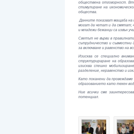
обществена отговорност. Вто
стимулиране на икономическо
общества.
Данните показват мащаба на п
могат да четат и да смятат; 
и младежи бежанци са извън у
Светът не върви в правилната
сътрудничество и съвместни 
за включване и равенство на в
Изисква се специално вним
структурираране на образова
изисква спешно мобилизиран
разделение, неравенство и из
Като поканени да провеждаме
образованието като техен во
Ние всички сме заинтересов
потенциал.