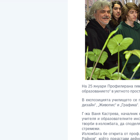
На 25 януари Профилирана гимн
образованието“ в уютното прос
В експозицията училището се 
дизайн“, „Живопис“ и „Графика“.
Г-жа Ваня Кастрева, началник 
учителя и образователните инс
творби в изложбата, да сподел
стремежи.
Изложбата бе открита от проф
Райнов“, който представи дейн