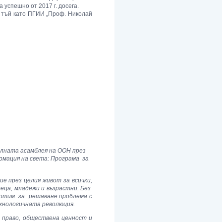
 успешно от 2017 г. досега.
 тъй като ПГИИ „Проф. Николай
алната асамблея на ООН през
рмация на света: Програма за
е през целия живот за всички,
еца, младежи и възрастни. Без
ботим за решаване проблема с
ехнологичната революция.
о право, обществена ценност и