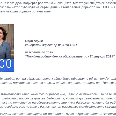
с няколко думи подчерта ролята на иновацията, в която училището се развива
образованието“ публикуваме обръщение на генералния директор на ЮНЕСКО,
 към международната организация:
Одри Азуле
генерален директор на ЮНЕСКО
изявление по повод
"Международния ден на образованието -
24 януари 2019"
дународен ден на образованието, който беше официално обявен от Генер
решение маркира основната роля на образованието в процеса на „ Трансфо
 възможности като качество образование, даващо възможности за развити
 преборят с порочния кръг на бедността, който маргинализира милиони д
тика по отношение на образованието ние няма да можем успешно да ра
риспособим и още по малко да постигнем равенство между половете към т
твърдим основополагащите ни принципи. Първо, образованието е човешк