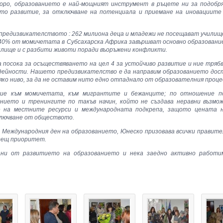
ро, образованието е най-мощният инструмент в ръцете ни за подобря
то развитие, за отключване на потенциала и приемане на иновациите
редизвикателството : 262 милиона деца и младежи не посещават училище
40% от момичетата в Субсахарска Африка завършват основно образование
чилище и с разбити животи поради въоръжени конфликти.
 посока за осъществяването на цел 4 за устойчиво развитие и ние тря
дейности. Нашето предизвикателство е да направим образованието дост
сяко ниво, за да не оставим нито едно отпаднало от образователния проц
ание към момичетата, към мигрантите и бежанците; по отношение п
нието и тренингите по такъв начин, който не създава неравни възмож
е на местните ресурси и международната подкрепа, защото цената 
ключване от обществото.
 Международния ден на образованието, Юнеско призовава всички правите
дещ приоритет.
ани от развитието на образованието и нека заедно активно работим