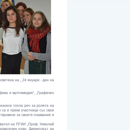
ветена на „ 24 януари - ден на
фика и мултимедия“, „Графичен
оизнесе топла реч за ролята на
 са и преки участници със свои
ткровени за своите очаквания и
овател на ПГИИ „Проф. Николай
азователен план. Директорът на