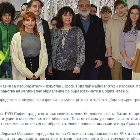
азия за изобразителни изкуства „Проф. Николай Райнов“ откри изложба, пос
транство на Регионално управление по образованието в София, етаж 5.
представя с визуални творения на учениците от ателиета „Компютърна гра
на РУО София-град, която със своите колеги бе домакин на събитието, пр
титуции в съвременното ни общество. Това мотивира ученици, част от които
ят свои мисли по повод на образователния процес в гимназията и да бъдат о
. Здравко Маринов - председател на Столичната организация на БЧК и осн
остта на гимназията накратко и открои постиженията й в творчески и обр