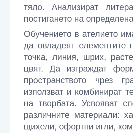
тяло. Анализират литер
постигането на определен
О
бучението в ателието им
да овладеят елементите н
точка, линия, шрих, расте
цвят. Да изграждат фор
пространството чрез г
използват и комбинират т
на творбата. Усвояват с
различните материали: ха
щихели, офортни игли, ко