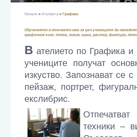
headpic_grafika_1.jpg
Начало
»
Ателиета
»
Графика
Обучението в ателието има за цел учениците да овладея
графичния език: точка, линия, шрих, растер, фактури, петно
В
ателието по Графика и
учениците получат основ
изкуство. Запознават се с
пейзаж, портрет, фигурал
екслибрис.
О
тпечатват
техники – в