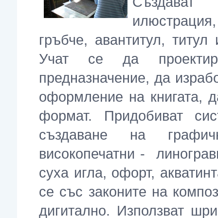
Създават
илюстрация
гръбче, авантитул, титул
Учат се да проектир
предназначение, да израбо
оформление на книгата, д
формат. Придобиват си
създаване на графичн
високопечатни - линограв
суха игла, офорт, акватин
се със законите на компо
дигитално. Използват шр