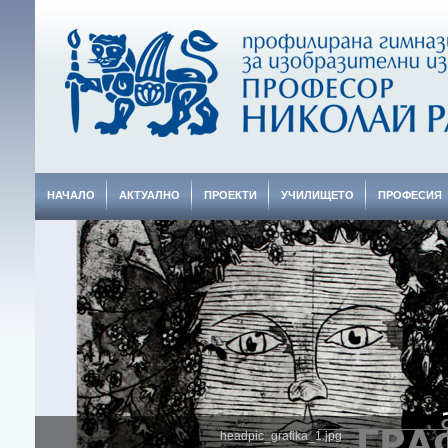
НАЧАЛО
АКТУАЛНО
ПРОЕКТИ
УЧИЛИЩЕТО
ПРОФЕСИЯ
headpic_grafika_1.jpg