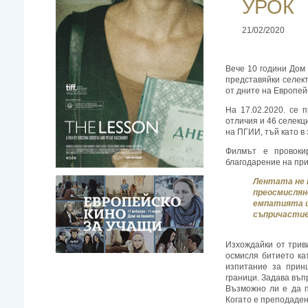
УРОК
21/02/2020
Вече 10 години Дом 
представяйки селект
от дните на Европей
На 17.02.2020. се 
отличия и 46 селекц
на ПГИИ, тъй като в
Филмът е провокир
благодарение на при
Лентата не п
преосмислян
емпатията и
съпричастие
Изхождайки от трив
осмисля битието ка
изпитание за прин
граници. Задава въп
Възможно ли е да п
Когато е преподаден