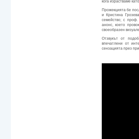
кога израстваме като
Прожекцията бе пос
и Кристина Грозев
семейство; с проф.
анонс, което пров
своеобразен визуале
Отзвукът от подо
впечатлени от инт
сензацията през при