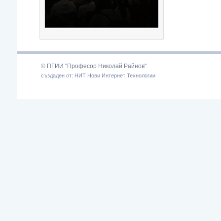
© ПГИИ "Професор Николай Райнов"
създаден от: НИТ Нови Интернет Технологии